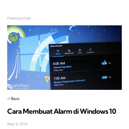
Previous Post
Post
navigation
Posted
in
Basic
in
Cara Membuat Alarm di Windows 10
May 6, 2016