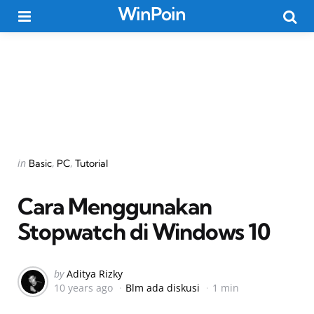
WinPoin
Menu
Searc
Categories
Posted
in
Basic
PC
Tutorial
in
Cara Menggunakan
Stopwatch di Windows 10
Posted
by
Aditya Rizky
10 years ago
Blm ada diskusi
1 min
by