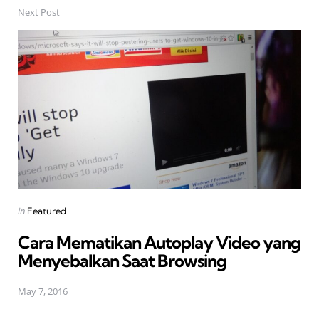
Next Post
Posted
in
Featured
in
Cara Mematikan Autoplay Video yang
Menyebalkan Saat Browsing
May 7, 2016