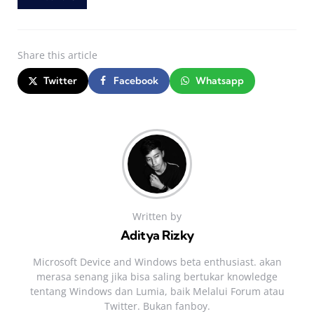
Share
this article
Twitter
Facebook
Whatsapp
Written by
Aditya Rizky
Microsoft Device and Windows beta enthusiast. akan
merasa senang jika bisa saling bertukar knowledge
tentang Windows dan Lumia, baik Melalui Forum atau
Twitter. Bukan fanboy.