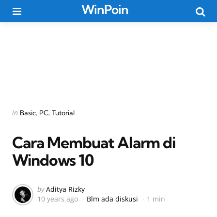
WinPoin
Menu
Searc
Categories
Posted
in
Basic
PC
Tutorial
in
Cara Membuat Alarm di
Windows 10
Posted
by
Aditya Rizky
10 years ago
Blm ada diskusi
1 min
by