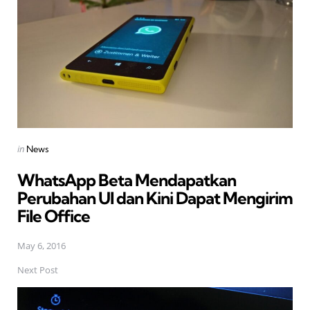
Posted
in
News
in
WhatsApp Beta Mendapatkan
Perubahan UI dan Kini Dapat Mengirim
File Office
May 6, 2016
Next Post