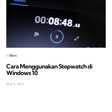
Posted
in
Basic
in
Cara Menggunakan Stopwatch di
Windows 10
May 6, 2016