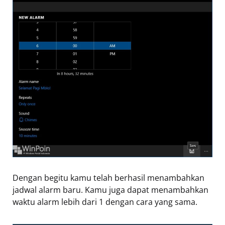
Dengan begitu kamu telah berhasil menambahkan
jadwal alarm baru. Kamu juga dapat menambahkan
waktu alarm lebih dari 1 dengan cara yang sama.