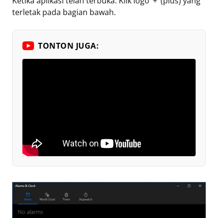
Ketika aplikasi telah terbuka. Klik logo ‘+’ (plus) yang
terletak pada bagian bawah.
TONTON JUGA: