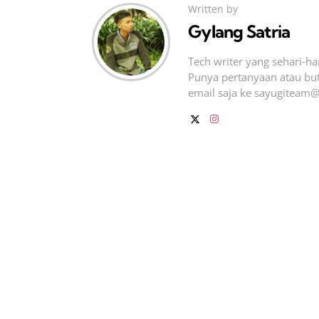
Written by
Gylang Satria
Tech writer yang sehari‑h
Punya pertanyaan atau but
email saja ke
sayugiteam@