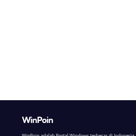
WinPoin
WinPoin adalah Portal Windows terbesar di Indonesi