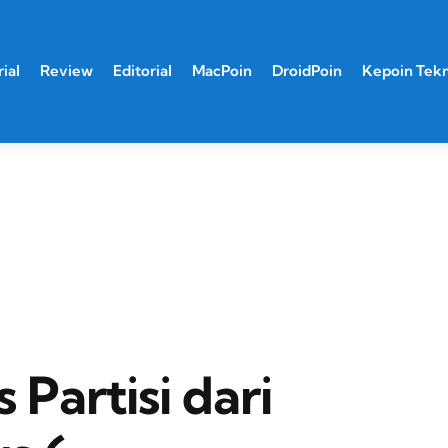
ial
Review
Editorial
MacPoin
DroidPoin
Kepoin Tek
Partisi dari