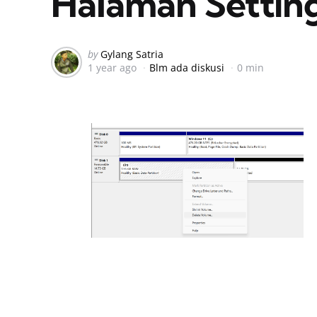
Halaman Setting
Posted
by
Gylang Satria
1 year ago
Blm ada diskusi
0 min
by