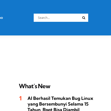
Search
no
Search
for:
What’s New
AI Berhasil Temukan Bug Linux
yang Bersembunyi Selama 15
Tahun, Root Bisa Diambil