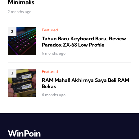
Minimalis
2 months ago
Featured
Tahun Baru Keyboard Baru, Review
Paradox ZX‑68 Low Profile
6 months ago
Featured
RAM Mahal! Akhirnya Saya Beli RAM
Bekas
6 months ago
WinPoin