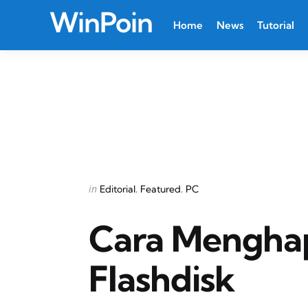
WinPoin
Home
News
Tutorial
Categories
Posted
in
Editorial
Featured
PC
in
Cara Menghap
Flashdisk