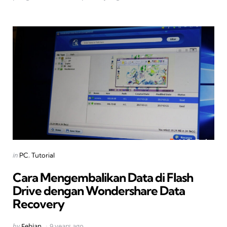
Categories
Posted
in
PC
Tutorial
in
Cara Mengembalikan Data di Flash
Drive dengan Wondershare Data
Recovery
Posted
by
Febian
9 years ago