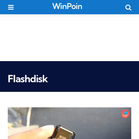
WinPoin
Menu
Searc
Flashdisk