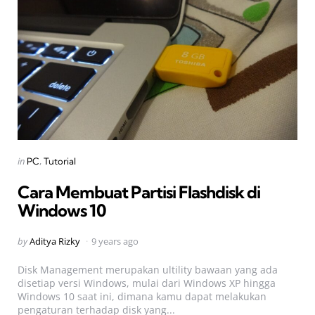
Categories
Posted
in
PC
Tutorial
in
Cara Membuat Partisi Flashdisk di
Windows 10
Posted
by
Aditya Rizky
9 years ago
by
Disk Management merupakan ultility bawaan yang ada
disetiap versi Windows, mulai dari Windows XP hingga
Windows 10 saat ini, dimana kamu dapat melakukan
pengaturan terhadap disk yang...