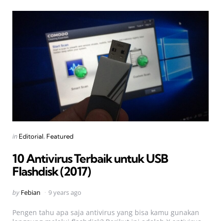
Categories
Posted
in
Editorial
Featured
in
10 Antivirus Terbaik untuk USB
Flashdisk (2017)
Posted
by
Febian
9 years ago
by
Pengen tahu apa saja antivirus yang bisa kamu gunakan