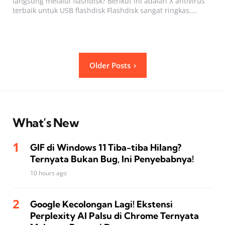
langsung melalui flashdisk? Berikut ini adalah X antivirus
terbaik untuk USB flashdisk Flashdisk sangat ringkas,...
Posts
Older Posts
pagination
What’s New
GIF di Windows 11 Tiba-tiba Hilang?
Ternyata Bukan Bug, Ini Penyebabnya!
10 hours ago
Google Kecolongan Lagi! Ekstensi
Perplexity AI Palsu di Chrome Ternyata