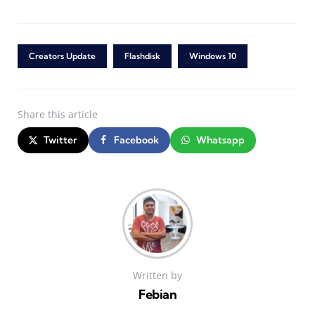
Creators Update
Flashdisk
Windows 10
Share
this article
Twitter
Facebook
Whatsapp
Written by
Febian