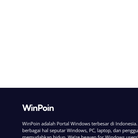
WinPoin
WinPoin adalah Portal Windows terbesar di Indonesi
berbagai hal seputar Windows, PC, laptop, dan pengg
memudahkan hidup. We’re heaven for Windows users