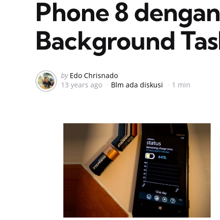
Phone 8 denga
Background Tas
Posted
by
Edo Chrisnado
13 years ago
Blm ada diskusi
1 min
by