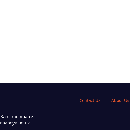
Contact Us
About Us
a. Kami membahas
unaannya untuk
!