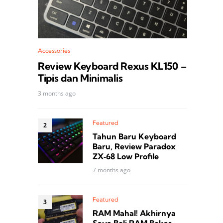
Accessories
Review Keyboard Rexus KL150 –
Tipis dan Minimalis
3 months ago
Featured
Tahun Baru Keyboard
Baru, Review Paradox
ZX‑68 Low Profile
7 months ago
Featured
RAM Mahal! Akhirnya
Saya Beli RAM Bekas