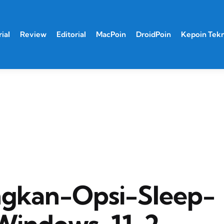
ial
Review
Editorial
MacPoin
DroidPoin
Kepoin Tek
ngkan-Opsi-Sleep-
Windows-11-2