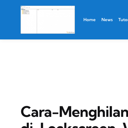
Home
News
Tutor
Cara-Menghila
di-Lockscreen-