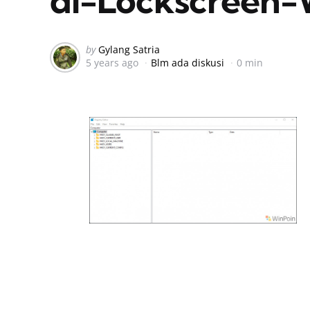
Posted
by
Gylang Satria
5 years ago
Blm ada diskusi
0 min
by