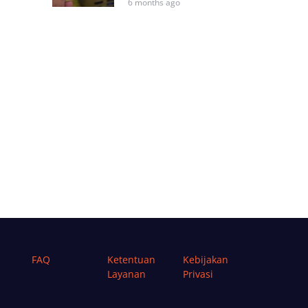
6 months ago
FAQ
Ketentuan
Kebijakan
Layanan
Privasi