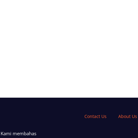
Contact Us
About Us
a. Kami membahas