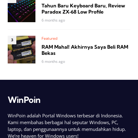
Tahun Baru Keyboard Baru, Review
Paradox ZX‑68 Low Profile
6 months ago
Featured
RAM Mahal! Akhirnya Saya Beli RAM
Bekas
6 months ago
WinPoin
WinPoin adalah Portal Windows terbesar di Indonesia.
Kami membahas berbagai hal seputar Windows, PC,
laptop, dan penggunaannya untuk memudahkan hidup.
We’re heaven for Windows users!