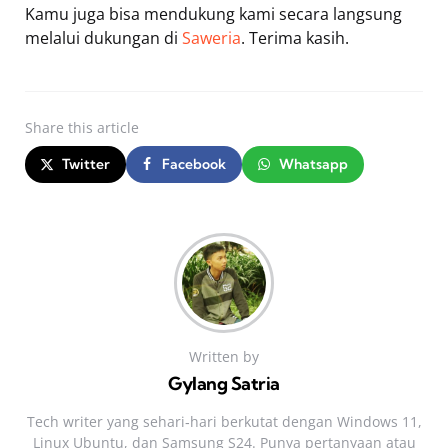
Kamu juga bisa mendukung kami secara langsung
melalui dukungan di
Saweria
. Terima kasih.
Share
this article
Twitter
Facebook
Whatsapp
Written by
Gylang Satria
Tech writer yang sehari‑hari berkutat dengan Windows 11,
Linux Ubuntu, dan Samsung S24. Punya pertanyaan atau