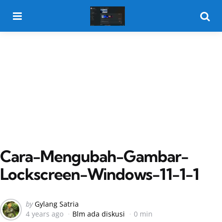
Menu
Searc
Cara-Mengubah-Gambar-
Lockscreen-Windows-11-1-1
Posted
by
Gylang Satria
4 years ago
Blm ada diskusi
0 min
by