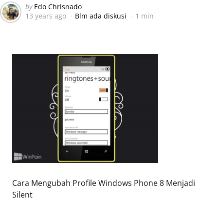
Posted
by
Edo Chrisnado
13 years ago
Blm ada diskusi
1 min
by
Cara Mengubah Profile Windows Phone 8 Menjadi
Silent