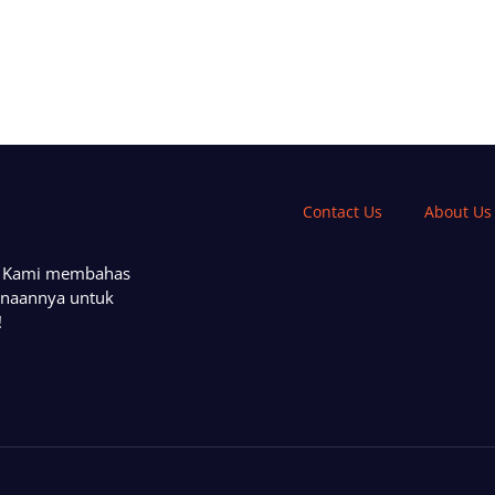
Contact Us
About Us
a. Kami membahas
unaannya untuk
!