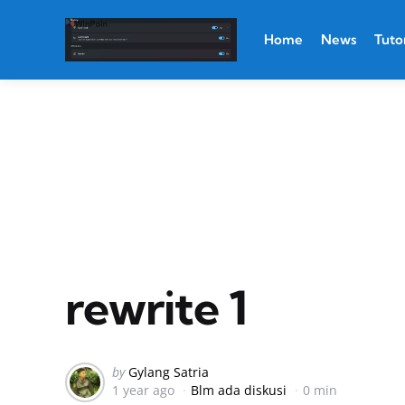
Home
News
Tutor
rewrite 1
Posted
by
Gylang Satria
1 year ago
Blm ada diskusi
0 min
by