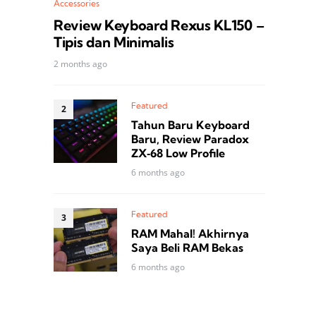
Accessories
Review Keyboard Rexus KL150 –
Tipis dan Minimalis
2 months ago
Featured
Tahun Baru Keyboard
Baru, Review Paradox
ZX‑68 Low Profile
6 months ago
Featured
RAM Mahal! Akhirnya
Saya Beli RAM Bekas
6 months ago