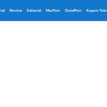
ial
Review
Editorial
MacPoin
DroidPoin
Kepoin Tek