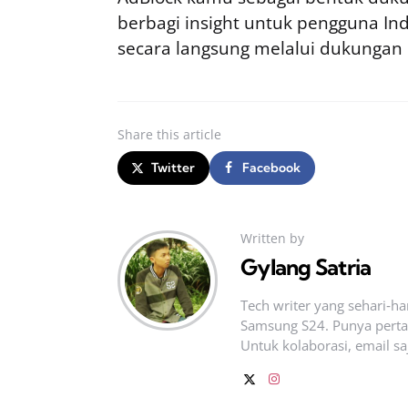
berbagi insight untuk pengguna I
secara langsung melalui dukungan
Share
this article
Twitter
Facebook
Written by
Gylang Satria
Tech writer yang sehari‑h
Samsung S24. Punya pertan
Untuk kolaborasi, email sa