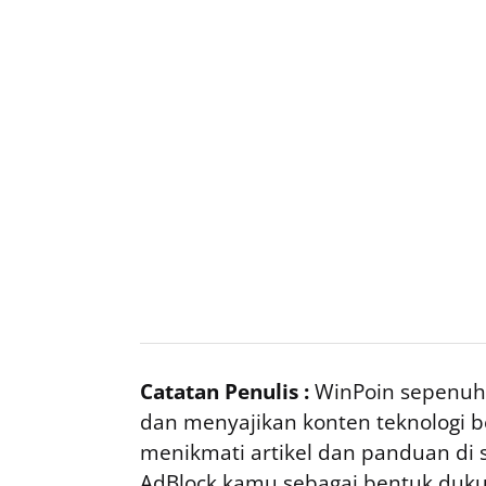
Catatan Penulis :
WinPoin sepenuhn
dan menyajikan konten teknologi be
menikmati artikel dan panduan di si
AdBlock kamu sebagai bentuk duku