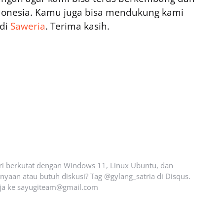
ndonesia. Kamu juga bisa mendukung kami
 di
Saweria
. Terima kasih.
ari berkutat dengan Windows 11, Linux Ubuntu, dan
yaan atau butuh diskusi? Tag @gylang_satria di Disqus.
ja ke
sayugiteam@gmail.com