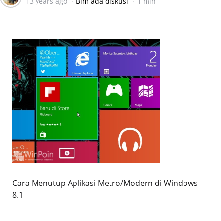
13 years ago
Blm ada diskusi
1 min
by
Cara Menutup Aplikasi Metro/Modern di Windows
8.1