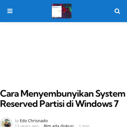
Menu
Searc
Cara Menyembunyikan System
Reserved Partisi di Windows 7
Posted
by
Edo Chrisnado
13 years ago
Blm ada diskusi
1 min
by