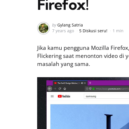
Firefox!
Posted
by
Gylang Satria
7 years ago
5 Diskusi seru!
1 min
by
Jika kamu pengguna Mozilla Firef
Flickering saat menonton video di 
masalah yang sama.