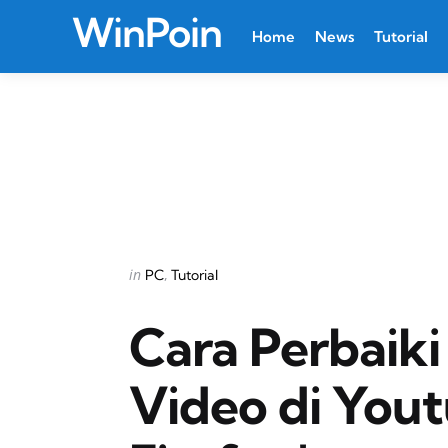
WinPoin
Home
News
Tutorial
Categories
Posted
in
PC
Tutorial
in
Cara Perbaiki
Video di Yout