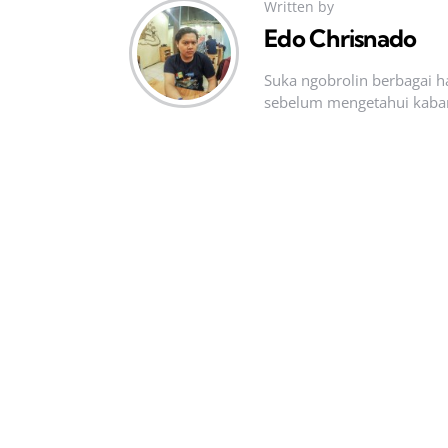
Written by
Edo Chrisnado
Suka ngobrolin berbagai ha
sebelum mengetahui kabar t