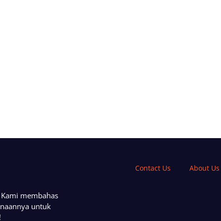
Contact Us
About Us
a. Kami membahas
unaannya untuk
!