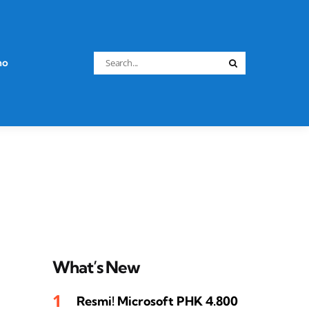
Search
no
Search
for:
What’s New
Resmi! Microsoft PHK 4.800