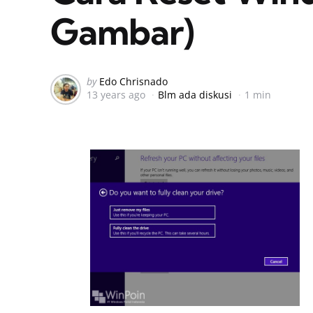
Gambar)
Posted
by
Edo Chrisnado
13 years ago
Blm ada diskusi
1 min
by