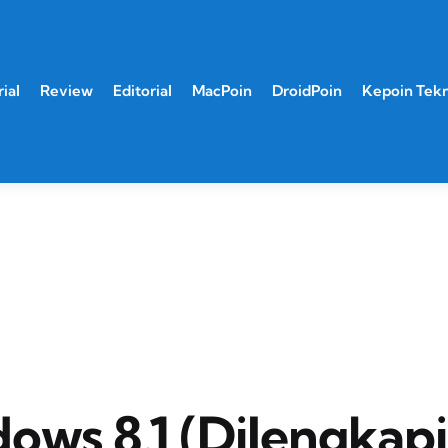
ial
Review
Editorial
MacPoin
DroidPoin
Kepoin Tek
ows 8.1 (Dilengkapi