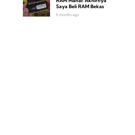
RAM Mahal! Akhirnya
Saya Beli RAM Bekas
6 months ago