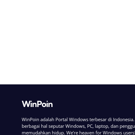
WinPoin
WinPoin adalah Portal Windows terbesar di Indonesi
berbagai hal seputar Windows, PC, laptop, dan pengg
memudahkan hidup. We’re heaven for Windows users