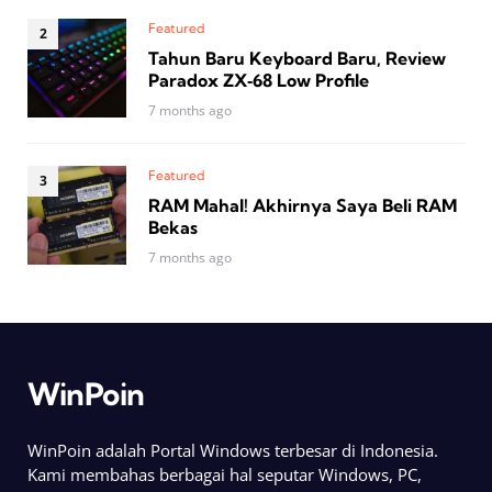
Featured
Tahun Baru Keyboard Baru, Review
Paradox ZX‑68 Low Profile
7 months ago
Featured
RAM Mahal! Akhirnya Saya Beli RAM
Bekas
7 months ago
WinPoin
WinPoin adalah Portal Windows terbesar di Indonesia.
Kami membahas berbagai hal seputar Windows, PC,