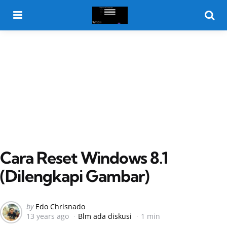
Menu
Searc
Cara Reset Windows 8.1
(Dilengkapi Gambar)
Posted
by
Edo Chrisnado
13 years ago
Blm ada diskusi
1 min
by