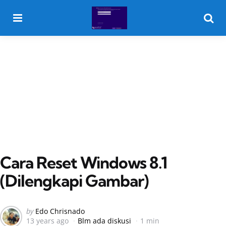
Menu
Searc
Cara Reset Windows 8.1
(Dilengkapi Gambar)
Posted
by
Edo Chrisnado
13 years ago
Blm ada diskusi
1 min
by