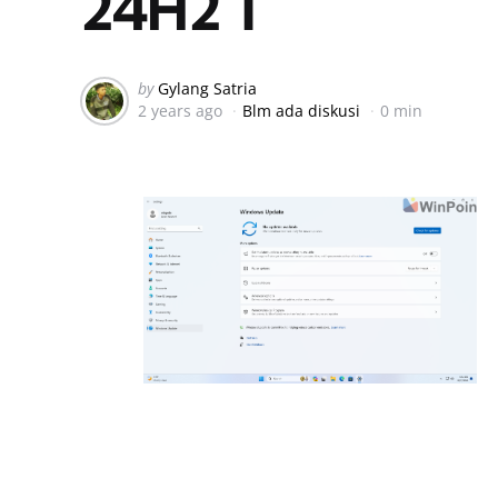
24H2 1
Posted
by
Gylang Satria
2 years ago
Blm ada diskusi
0 min
by