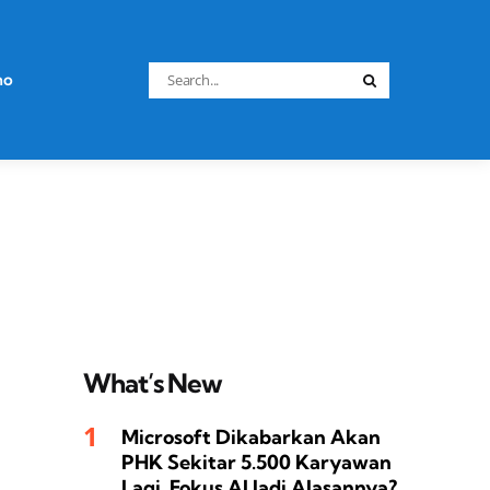
Search
no
Search
for:
What’s New
Microsoft Dikabarkan Akan
PHK Sekitar 5.500 Karyawan
Lagi, Fokus AI Jadi Alasannya?