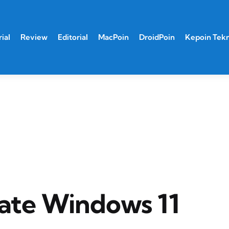
ial
Review
Editorial
MacPoin
DroidPoin
Kepoin Tek
ate Windows 11