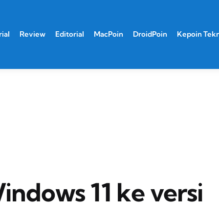
ial
Review
Editorial
MacPoin
DroidPoin
Kepoin Tek
indows 11 ke versi