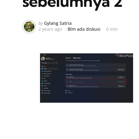
sebelumnya 2
Posted
by
Gylang Satria
2 years ago
Blm ada diskusi
0 min
by