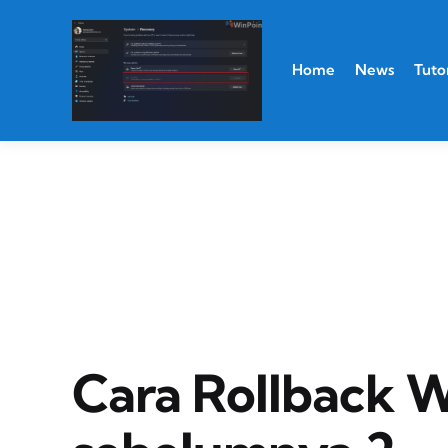
Home
News
Tutor
Cara Rollback W