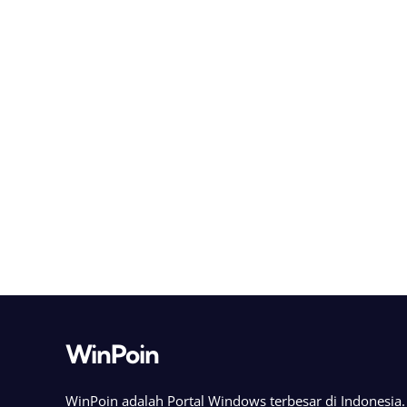
WinPoin
WinPoin adalah Portal Windows terbesar di Indonesi