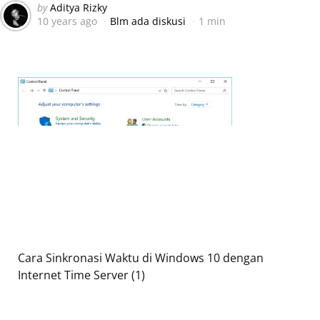
Posted
by
Aditya Rizky
10 years ago
Blm ada diskusi
1 min
by
Cara Sinkronasi Waktu di Windows 10 dengan
Internet Time Server (1)