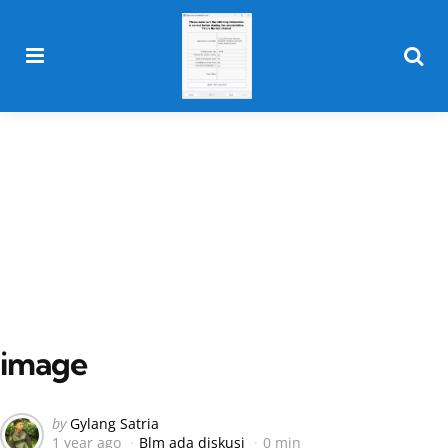
Menu
Searc
image
Posted
by
Gylang Satria
1 year ago
Blm ada diskusi
0 min
by