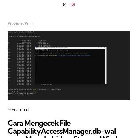
Previous Post
Post
navigation
Posted
in
Featured
in
Cara Mengecek File
CapabilityAccessManager.db-wal