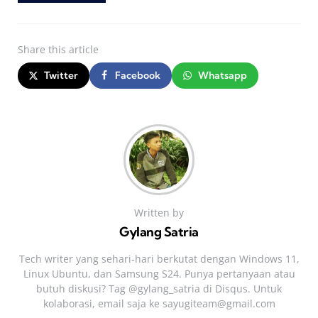
Share
this article
Twitter
Facebook
Whatsapp
Written by
Gylang Satria
Tech writer yang sehari‑hari berkutat dengan Windows 11,
Linux Ubuntu, dan Samsung S24. Punya pertanyaan atau
butuh diskusi? Tag @gylang_satria di Disqus. Untuk
kolaborasi, email saja ke
sayugiteam@gmail.com