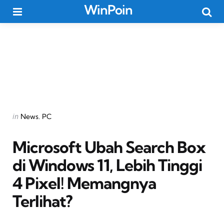
WinPoin
Menu
Searc
Categories
Posted
in
News
PC
in
Microsoft Ubah Search Box
di Windows 11, Lebih Tinggi
4 Pixel! Memangnya
Terlihat?