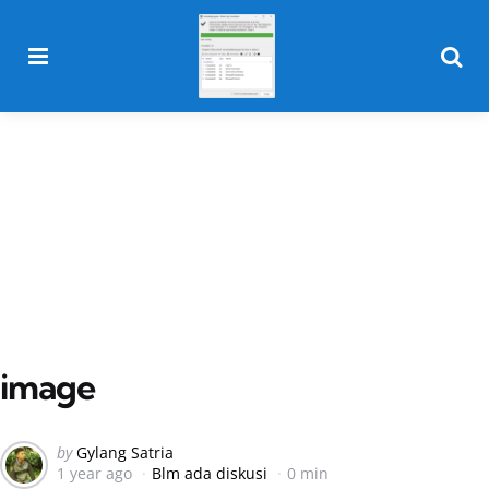
Menu
Searc
image
Posted
by
Gylang Satria
1 year ago
Blm ada diskusi
0 min
by