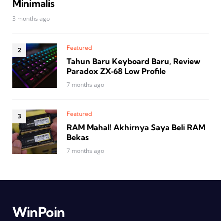
Minimalis
3 months ago
Featured
Tahun Baru Keyboard Baru, Review
Paradox ZX‑68 Low Profile
7 months ago
Featured
RAM Mahal! Akhirnya Saya Beli RAM
Bekas
7 months ago
WinPoin