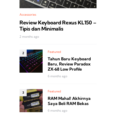
Accessories
Review Keyboard Rexus KL150 –
Tipis dan Minimalis
2 months ago
Featured
Tahun Baru Keyboard
Baru, Review Paradox
ZX‑68 Low Profile
6 months ago
Featured
RAM Mahal! Akhirnya
Saya Beli RAM Bekas
6 months ago