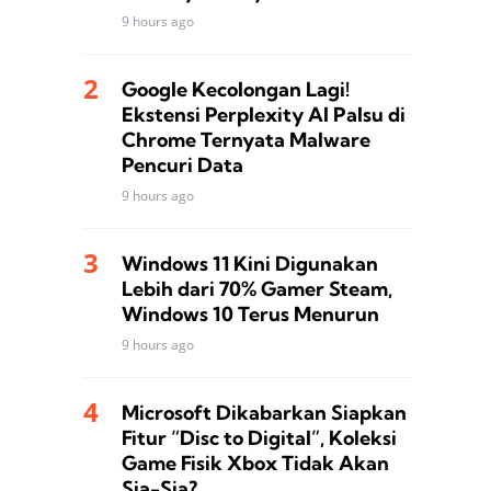
9 hours ago
Google Kecolongan Lagi!
Ekstensi Perplexity AI Palsu di
Chrome Ternyata Malware
Pencuri Data
9 hours ago
Windows 11 Kini Digunakan
Lebih dari 70% Gamer Steam,
Windows 10 Terus Menurun
9 hours ago
Microsoft Dikabarkan Siapkan
Fitur “Disc to Digital”, Koleksi
Game Fisik Xbox Tidak Akan
Sia-Sia?