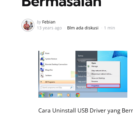
Bermasalah
Posted
by
Febian
13 years ago
Blm ada diskusi
1 min
by
Cara Uninstall USB Driver yang Be