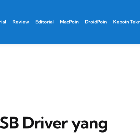
ial
Review
Editorial
MacPoin
DroidPoin
Kepoin Tek
USB Driver yang