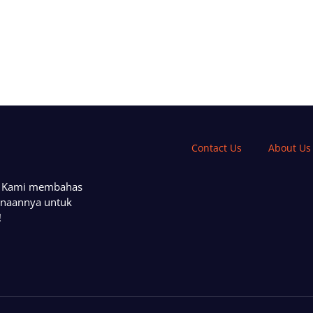
Contact Us
About Us
a. Kami membahas
unaannya untuk
!