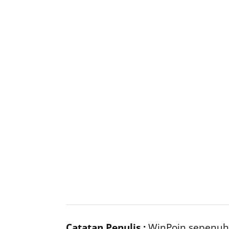
Catatan Penulis :
WinPoin sepenuhn