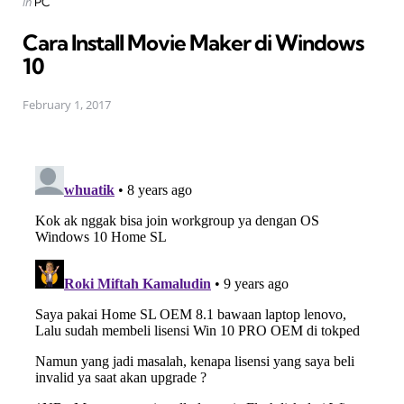
Posted
in
PC
in
Cara Install Movie Maker di Windows
10
February 1, 2017