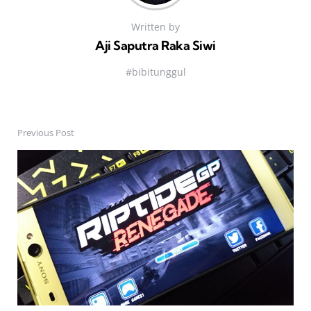
Written by
Aji Saputra Raka Siwi
#bibitunggul
Previous Post
Post
navigation