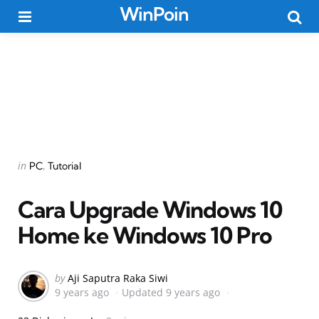
WinPoin
Menu
Searc
Categories
Posted
in
PC
Tutorial
in
Cara Upgrade Windows 10
Home ke Windows 10 Pro
Posted
by
Aji Saputra Raka Siwi
9 years ago
Updated
9 years ago
by