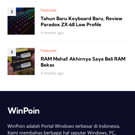
Featured
Tahun Baru Keyboard Baru, Review
Paradox ZX‑68 Low Profile
6 months ago
Featured
RAM Mahal! Akhirnya Saya Beli RAM
Bekas
6 months ago
WinPoin
WinPoin adalah Portal Windows terbesar di Indonesia.
Kami membahas berbagai hal seputar Windows, PC,