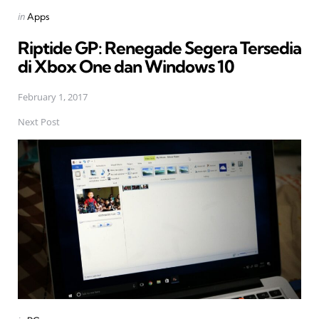
Posted
in
Apps
in
Riptide GP: Renegade Segera Tersedia
di Xbox One dan Windows 10
February 1, 2017
Next Post