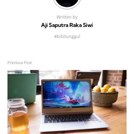
Written by
Aji Saputra Raka Siwi
#bibitunggul
Previous Post
Post
navigation