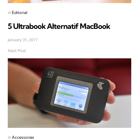
Posted
in
Editorial
in
5 Ultrabook Alternatif MacBook
January 31, 2017
Next Post
Posted
in
Accessories