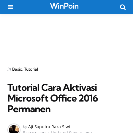
WinPoin
Menu
Searc
Categories
Posted
in
Basic
Tutorial
in
Tutorial Cara Aktivasi
Microsoft Office 2016
Permanen
Posted
by
Aji Saputra Raka Siwi
9 years ago
Updated
9 years ago
by