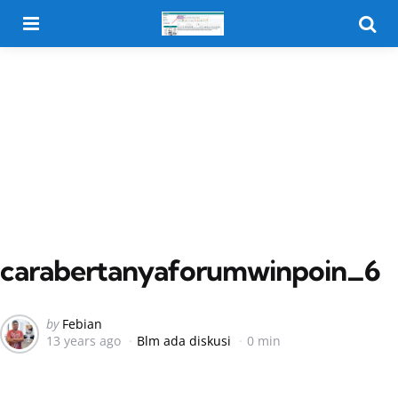
Menu
Searc
carabertanyaforumwinpoin_6
Posted
by
Febian
13 years ago
Blm ada diskusi
0 min
by