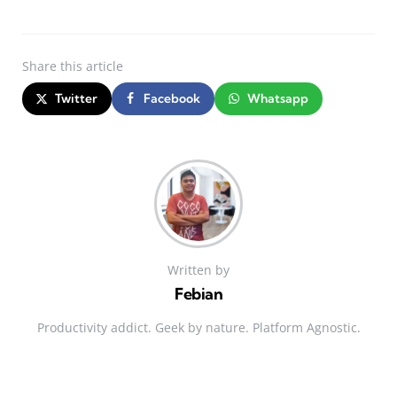
Share
this article
Twitter
Facebook
Whatsapp
Written by
Febian
Productivity addict. Geek by nature. Platform Agnostic.