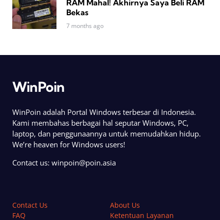
RAM Mahal! Akhirnya Saya Beli RAM
Bekas
7 months ago
WinPoin
WinPoin adalah Portal Windows terbesar di Indonesia.
Kami membahas berbagai hal seputar Windows, PC,
laptop, dan penggunaannya untuk memudahkan hidup.
We’re heaven for Windows users!
Contact us:
winpoin@poin.asia
Contact Us
About Us
FAQ
Ketentuan Layanan