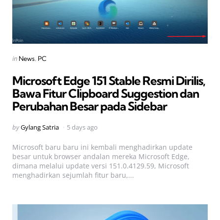
Categories
Posted
in
News
PC
in
Microsoft Edge 151 Stable Resmi Dirilis,
Bawa Fitur Clipboard Suggestion dan
Perubahan Besar pada Sidebar
Posted
by
Gylang Satria
5 days ago
by
Microsoft baru baru ini kembali menghadirkan update
besar untuk browser andalan mereka Microsoft Edge,
dimana melalui update versi 151.0.4129.59, Microsoft
menghadirkan sejumlah fitur baru,...