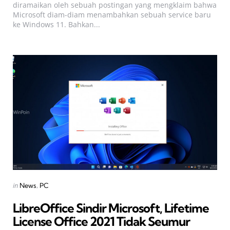
diramaikan oleh sebuah postingan yang mengklaim bahwa
Microsoft diam-diam menambahkan sebuah service baru
ke Windows 11. Bahkan...
Categories
Posted
in
News
PC
in
LibreOffice Sindir Microsoft, Lifetime
License Office 2021 Tidak Seumur