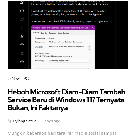
Categories
Posted
in
News
PC
in
Heboh Microsoft Diam-Diam Tambah
Service Baru di Windows 11? Ternyata
Bukan, Ini Faktanya
Posted
by
Gylang Satria
3 days ago
by
Mungkin beberapa hari terakhir media sosial sempat