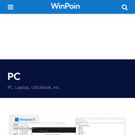
WinPoin
Menu
Searc
PC
PC, Laptop, Ultrabook, etc