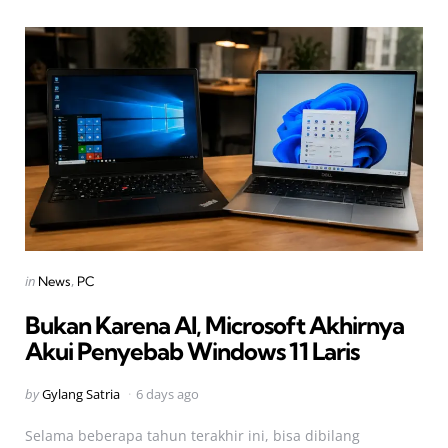
Categories
Posted
in
News
PC
in
Bukan Karena AI, Microsoft Akhirnya
Akui Penyebab Windows 11 Laris
Posted
by
Gylang Satria
6 days ago
by
Selama beberapa tahun terakhir ini, bisa dibilang