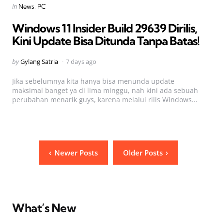
Categories
Posted
in
News
PC
in
Windows 11 Insider Build 29639 Dirilis,
Kini Update Bisa Ditunda Tanpa Batas!
Posted
by
Gylang Satria
7 days ago
by
Jika sebelumnya kita hanya bisa menunda update
maksimal banget ya di lima minggu, nah kini ada sebuah
perubahan menarik guys, karena melalui rilis Windows...
Posts
Newer Posts
Older Posts
pagination
What’s New