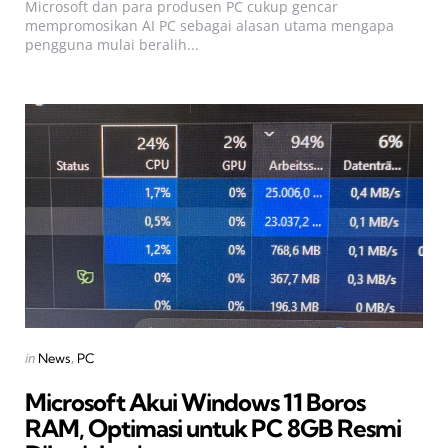
Microsoft dan para produsen PC cukup gencar
mempromosikan AI PC sebagai alasan utama mengapa
pengguna mulai beralih...
Categories
Posted
in
News
PC
in
Microsoft Akui Windows 11 Boros
RAM, Optimasi untuk PC 8GB Resmi