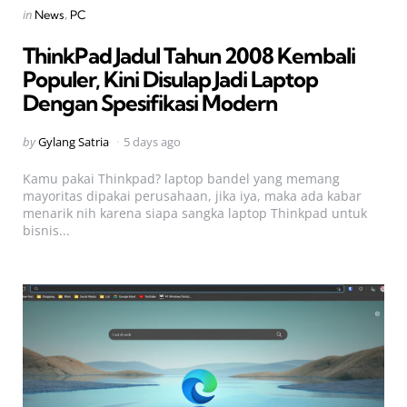
Categories
Posted
in
News
PC
in
ThinkPad Jadul Tahun 2008 Kembali
Populer, Kini Disulap Jadi Laptop
Dengan Spesifikasi Modern
Posted
by
Gylang Satria
5 days ago
by
Kamu pakai Thinkpad? laptop bandel yang memang
mayoritas dipakai perusahaan, jika iya, maka ada kabar
menarik nih karena siapa sangka laptop Thinkpad untuk
bisnis...