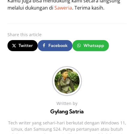
Kamu juga bisa mendukung kami secara langsung
melalui dukungan di
Saweria
. Terima kasih.
Share
this article
Twitter
Facebook
Whatsapp
Written by
Gylang Satria
Tech writer yang sehari‑hari berkutat dengan Windows 11,
Linux, dan Samsung S24. Punya pertanyaan atau butuh