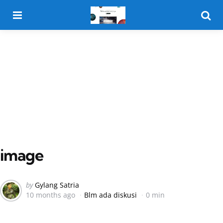
Menu
Searc
image
Posted
by
Gylang Satria
10 months ago
Blm ada diskusi
0 min
by