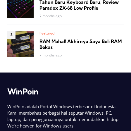
Tahun Baru Keyboard Baru, Review
Paradox ZX‑68 Low Profile
7 months ago
Featured
RAM Mahal! Akhirnya Saya Beli RAM
Bekas
7 months ago
WinPoin
WinPoin adalah Portal Windows terbesar di Indonesia.
Kami membahas berbagai hal seputar Windows, PC,
laptop, dan penggunaannya untuk memudahkan hidup.
We’re heaven for Windows users!