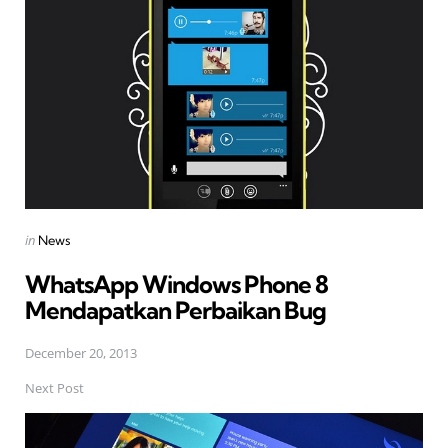
navigation
Posted
in
News
in
WhatsApp Windows Phone 8
Mendapatkan Perbaikan Bug
December 20, 2013
Next Post