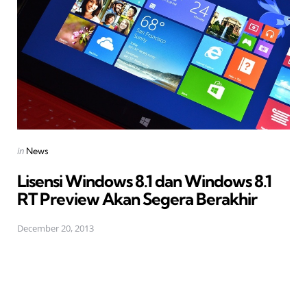
Posted
in
News
in
Lisensi Windows 8.1 dan Windows 8.1
RT Preview Akan Segera Berakhir
December 20, 2013