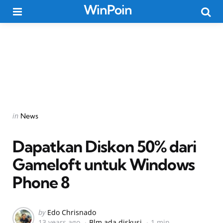
WinPoin
Menu
Searc
Categories
Posted
in
News
in
Dapatkan Diskon 50% dari
Gameloft untuk Windows
Phone 8
Posted
by
Edo Chrisnado
13 years ago
Blm ada diskusi
1 min
by