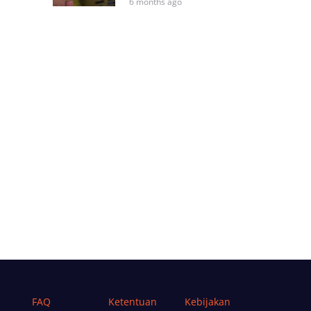
6 months ago
FAQ
Ketentuan
Kebijakan