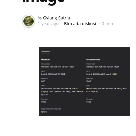
Posted
by
Gylang Satria
1 year ago
Blm ada diskusi
0 min
by