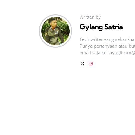
Written by
Gylang Satria
Tech writer yang sehari‑h
Punya pertanyaan atau but
email saja ke
sayugiteam@