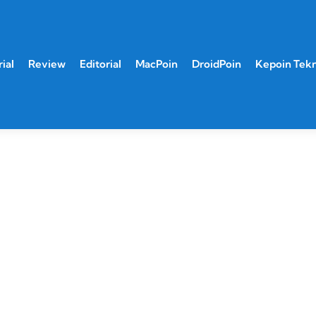
ial
Review
Editorial
MacPoin
DroidPoin
Kepoin Tek