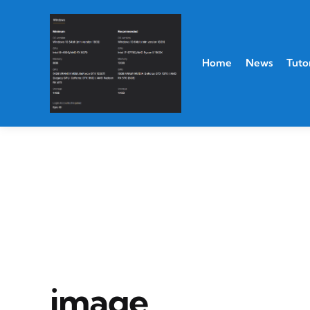
Home
News
Tutor
image