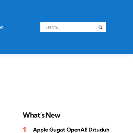
Search
no
Search
for:
What’s New
Apple Gugat OpenAI! Dituduh