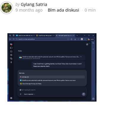
Posted
by
Gylang Satria
9 months ago
Blm ada diskusi
0 min
by