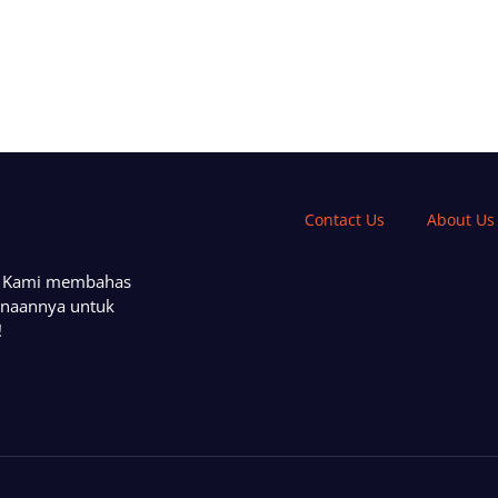
Contact Us
About Us
a. Kami membahas
unaannya untuk
!