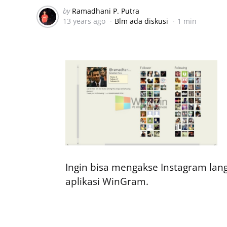
Posted
by
Ramadhani P. Putra
13 years ago
Blm ada diskusi
1 min
by
Ingin bisa mengakse Instagram lang
aplikasi WinGram.