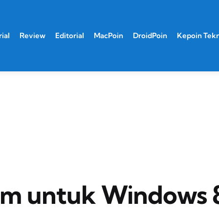
ial
Review
Editorial
MacPoin
DroidPoin
Kepoin Tek
am untuk Windows 