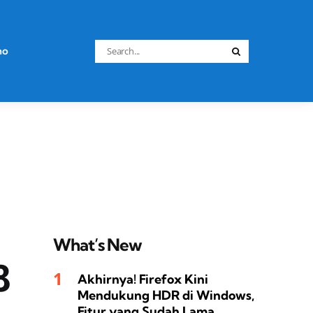
Search
no
Search
for:
What’s New
8
Akhirnya! Firefox Kini
Mendukung HDR di Windows,
Fitur yang Sudah Lama