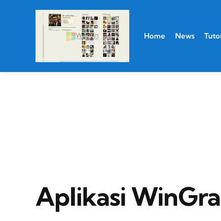
Home
News
Tutor
Aplikasi WinGr