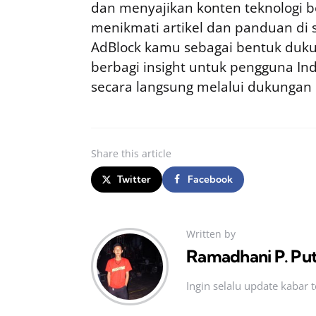
dan menyajikan konten teknologi be
menikmati artikel dan panduan di si
AdBlock kamu sebagai bentuk duku
berbagi insight untuk pengguna I
secara langsung melalui dukungan
Share
this article
Twitter
Facebook
Written by
Ramadhani P. Pu
Ingin selalu update kabar