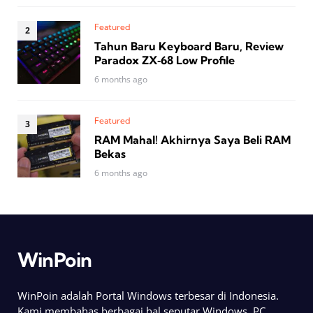
Featured
Tahun Baru Keyboard Baru, Review
Paradox ZX‑68 Low Profile
6 months ago
Featured
RAM Mahal! Akhirnya Saya Beli RAM
Bekas
6 months ago
WinPoin
WinPoin adalah Portal Windows terbesar di Indonesia.
Kami membahas berbagai hal seputar Windows, PC,