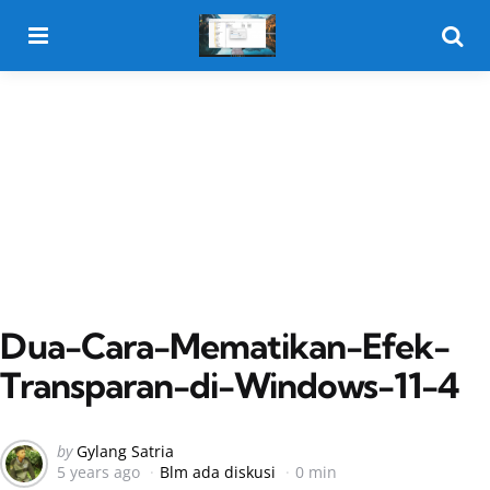
Menu
Searc
Dua-Cara-Mematikan-Efek-
Transparan-di-Windows-11-4
Posted
by
Gylang Satria
5 years ago
Blm ada diskusi
0 min
by