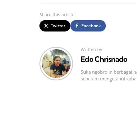
Share
this article
Twitter
Facebook
Written by
Edo Chrisnado
Suka ngobrolin berbagai ha
sebelum mengetahui kabar t