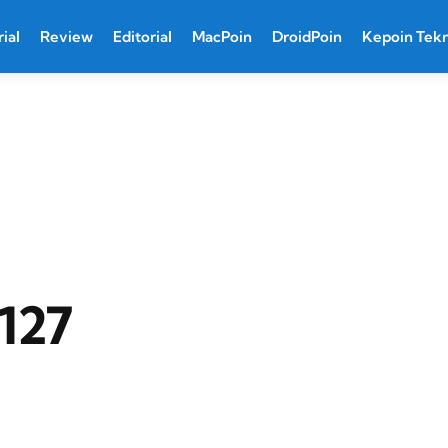
ial
Review
Editorial
MacPoin
DroidPoin
Kepoin Tek
127