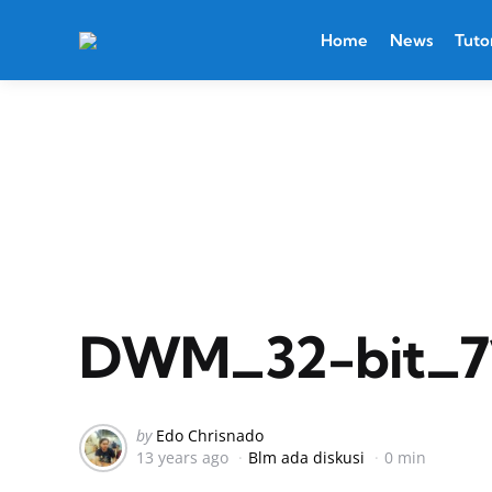
Home
News
Tutor
DWM_32-bit_7
Posted
by
Edo Chrisnado
13 years ago
Blm ada diskusi
0 min
by