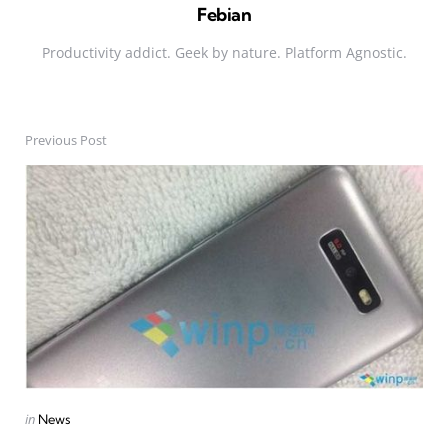
Febian
Productivity addict. Geek by nature. Platform Agnostic.
Previous Post
Post
navigation
Posted
in
News
in