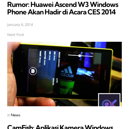
Rumor: Huawei Ascend W3 Windows
Phone Akan Hadir di Acara CES 2014
January 6, 2014
Next Post
Posted
in
News
in
CamFish: Aplikasi Kamera Windows