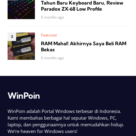
Tahun Baru Keyboard Baru, Review
Paradox ZX‑68 Low Profile
6 months ago
Featured
RAM Mahal! Akhirnya Saya Beli RAM
Bekas
6 months ago
WinPoin
WinPoin adalah Portal Windows terbesar di Indonesia.
Kami membahas berbagai hal seputar Windows, PC,
laptop, dan penggunaannya untuk memudahkan hidup.
We’re heaven for Windows users!