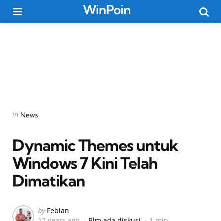
WinPoin
Menu
Searc
Categories
Posted
in
News
in
Dynamic Themes untuk
Windows 7 Kini Telah
Dimatikan
Posted
by
Febian
12 years ago
Blm ada diskusi
1 min
by