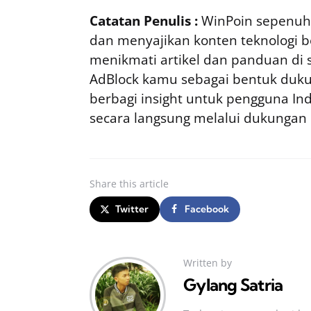
Catatan Penulis :
WinPoin sepenuhn
dan menyajikan konten teknologi be
menikmati artikel dan panduan di si
AdBlock kamu sebagai bentuk duku
berbagi insight untuk pengguna I
secara langsung melalui dukungan
Share
this article
Twitter
Facebook
Written by
Gylang Satria