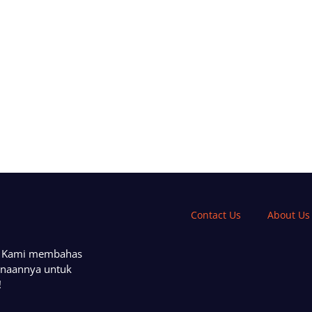
Contact Us
About Us
a. Kami membahas
unaannya untuk
!