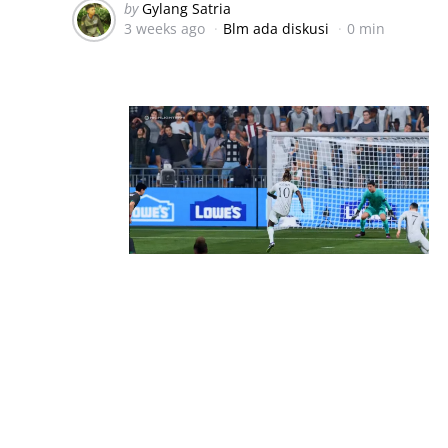
Posted
by
Gylang Satria
3 weeks ago
Blm ada diskusi
0 min
by