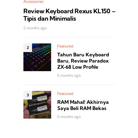
Accessories
Review Keyboard Rexus KL150 –
Tipis dan Minimalis
2 months ago
Featured
Tahun Baru Keyboard
Baru, Review Paradox
ZX‑68 Low Profile
6 months ago
Featured
RAM Mahal! Akhirnya
Saya Beli RAM Bekas
6 months ago