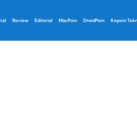
ial
Review
Editorial
MacPoin
DroidPoin
Kepoin Tek