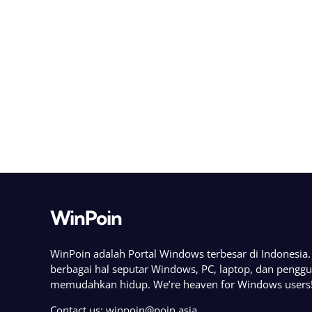
WinPoin
WinPoin adalah Portal Windows terbesar di Indonesi
berbagai hal seputar Windows, PC, laptop, dan pengg
memudahkan hidup. We’re heaven for Windows users
Contact us:
winpoin@poin.asia