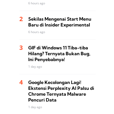
6 hours ago
Sekilas Mengenai Start Menu
Baru di Insider Experimental
6 hours ago
GIF di Windows 11 Tiba-tiba
Hilang? Ternyata Bukan Bug,
Ini Penyebabnya!
1 day ago
Google Kecolongan Lagi!
Ekstensi Perplexity AI Palsu di
Chrome Ternyata Malware
Pencuri Data
1 day ago