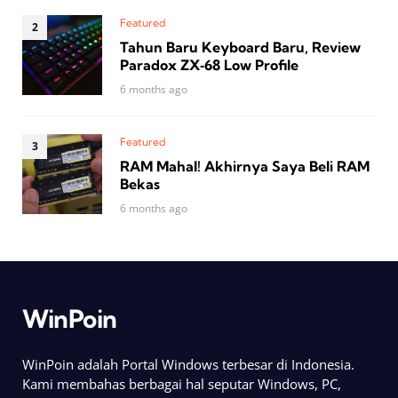
Featured
Tahun Baru Keyboard Baru, Review
Paradox ZX‑68 Low Profile
6 months ago
Featured
RAM Mahal! Akhirnya Saya Beli RAM
Bekas
6 months ago
WinPoin
WinPoin adalah Portal Windows terbesar di Indonesia.
Kami membahas berbagai hal seputar Windows, PC,