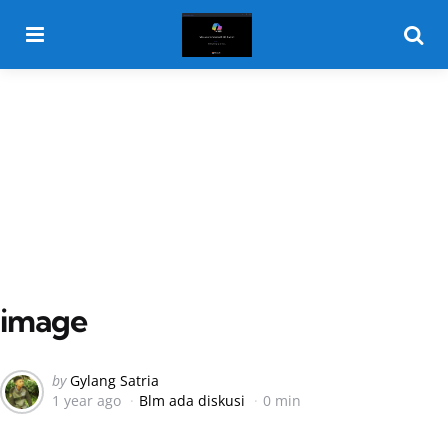
Menu
Searc
image
Posted
by
Gylang Satria
1 year ago
Blm ada diskusi
0 min
by