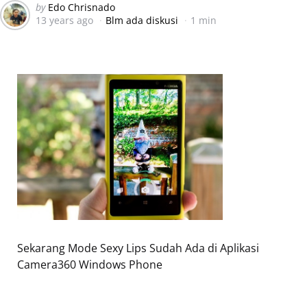
Posted
by
Edo Chrisnado
13 years ago
Blm ada diskusi
1 min
by
Sekarang Mode Sexy Lips Sudah Ada di Aplikasi
Camera360 Windows Phone