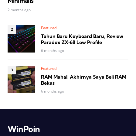
Minimalis
2 months ago
Featured
Tahun Baru Keyboard Baru, Review
Paradox ZX‑68 Low Profile
6 months ago
Featured
RAM Mahal! Akhirnya Saya Beli RAM
Bekas
6 months ago
WinPoin