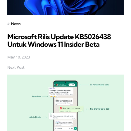
Posted
in
News
in
Microsoft Rilis Update KB5026438
Untuk Windows 11 Insider Beta
May 10, 2023
Next Post