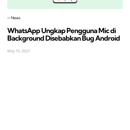
Posted
in
News
in
WhatsApp Ungkap Pengguna Mic di
Background Disebabkan Bug Android
May 10, 2023