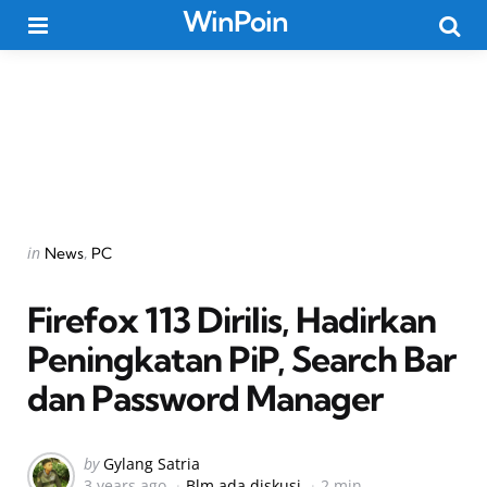
WinPoin
Menu
Searc
Categories
Posted
in
News
PC
in
Firefox 113 Dirilis, Hadirkan
Peningkatan PiP, Search Bar
dan Password Manager
Posted
by
Gylang Satria
3 years ago
Blm ada diskusi
2 min
by