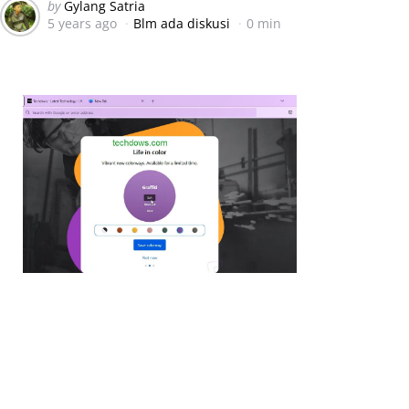
Posted
by
Gylang Satria
5 years ago
Blm ada diskusi
0 min
by