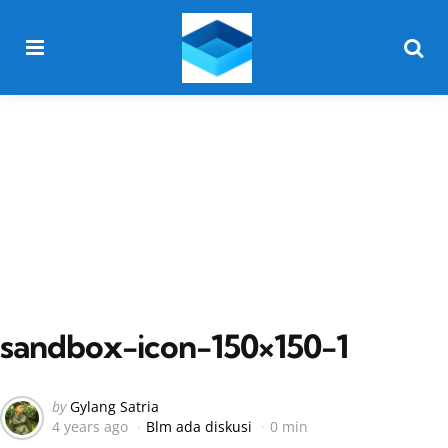
Menu
Searc
sandbox-icon-150×150-1
Posted
by
Gylang Satria
4 years ago
Blm ada diskusi
0 min
by