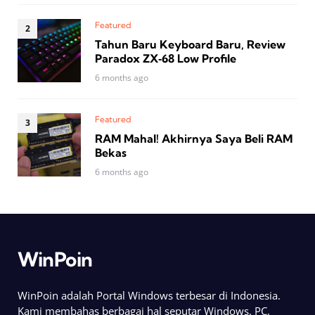
Featured
Tahun Baru Keyboard Baru, Review
Paradox ZX‑68 Low Profile
6 months ago
Featured
RAM Mahal! Akhirnya Saya Beli RAM
Bekas
6 months ago
WinPoin
WinPoin adalah Portal Windows terbesar di Indonesia.
Kami membahas berbagai hal seputar Windows, PC,