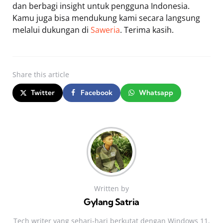
dan berbagi insight untuk pengguna Indonesia.
Kamu juga bisa mendukung kami secara langsung
melalui dukungan di
Saweria
. Terima kasih.
Share
this article
Twitter
Facebook
Whatsapp
Written by
Gylang Satria
Tech writer yang sehari‑hari berkutat dengan Windows 11,