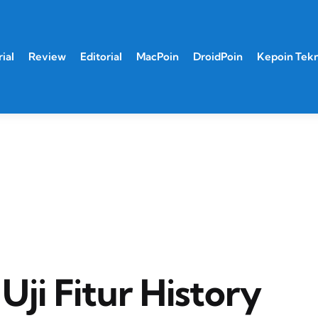
ial
Review
Editorial
MacPoin
DroidPoin
Kepoin Tek
ji Fitur History