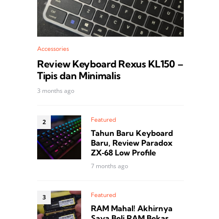
Accessories
Review Keyboard Rexus KL150 –
Tipis dan Minimalis
3 months ago
Featured
Tahun Baru Keyboard
Baru, Review Paradox
ZX‑68 Low Profile
7 months ago
Featured
RAM Mahal! Akhirnya
Saya Beli RAM Bekas