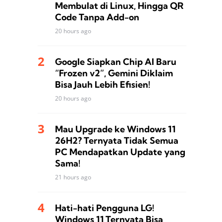
Membulat di Linux, Hingga QR
Code Tanpa Add-on
20 hours ago
Google Siapkan Chip AI Baru
“Frozen v2”, Gemini Diklaim
Bisa Jauh Lebih Efisien!
20 hours ago
Mau Upgrade ke Windows 11
26H2? Ternyata Tidak Semua
PC Mendapatkan Update yang
Sama!
21 hours ago
Hati-hati Pengguna LG!
Windows 11 Ternyata Bisa