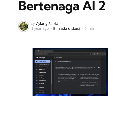
Bertenaga AI 2
Posted
by
Gylang Satria
1 year ago
Blm ada diskusi
0 min
by