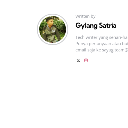
Written by
Gylang Satria
Tech writer yang sehari‑h
Punya pertanyaan atau but
email saja ke
sayugiteam@