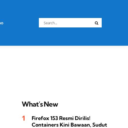
Search
no
Search
for:
What’s New
Firefox 153 Resmi Dirilis!
Containers Kini Bawaan, Sudut