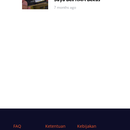
7 months ago
FAQ
Ketentuan
Kebijakan