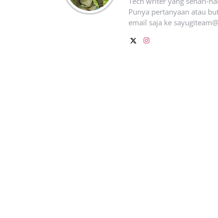
Tech writer yang sehari‑h
Punya pertanyaan atau but
email saja ke
sayugiteam@