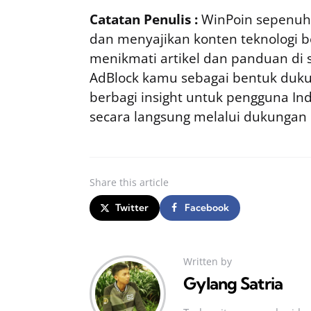
Catatan Penulis :
WinPoin sepenuhn
dan menyajikan konten teknologi be
menikmati artikel dan panduan di si
AdBlock kamu sebagai bentuk duku
berbagi insight untuk pengguna I
secara langsung melalui dukungan
Share
this article
Twitter
Facebook
Written by
Gylang Satria