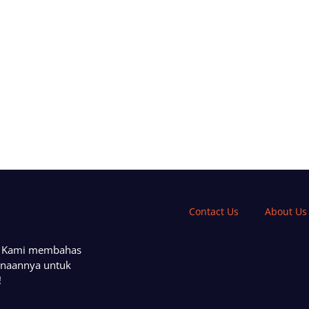
Contact Us
About Us
a. Kami membahas
unaannya untuk
!