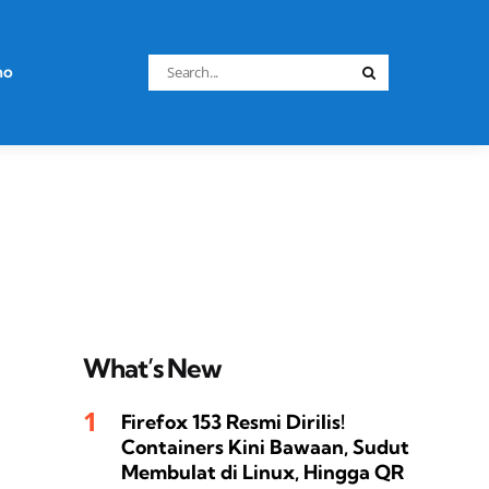
Search
no
Search
for:
What’s New
Firefox 153 Resmi Dirilis!
Containers Kini Bawaan, Sudut
Membulat di Linux, Hingga QR