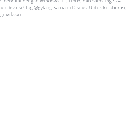
ari berkutat dengan Windows 11, Linux, dan Samsung S24.
uh diskusi? Tag @gylang_satria di Disqus. Untuk kolaborasi,
gmail.com