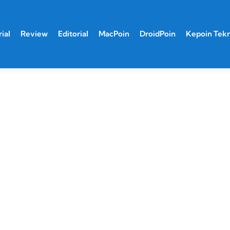
ial
Review
Editorial
MacPoin
DroidPoin
Kepoin Tek