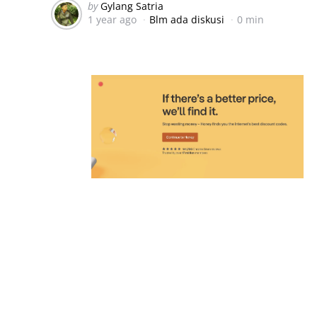
Posted
by
Gylang Satria
1 year ago
Blm ada diskusi
0 min
by