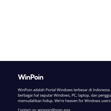
WinPoin
WinPoin adalah Portal Windows terbesar di Indonesi
berbagai hal seputar Windows, PC, laptop, dan pengg
memudahkan hidup. We’re heaven for Windows users
Contact us:
winpoin@poin.asia