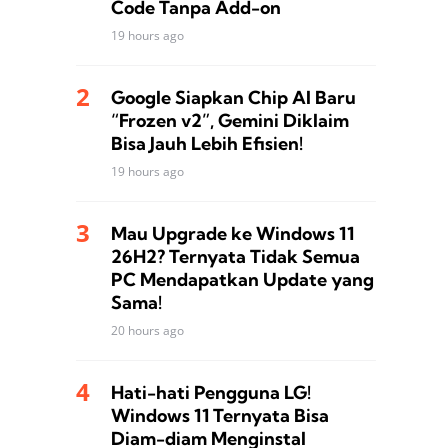
Code Tanpa Add-on
19 hours ago
Google Siapkan Chip AI Baru
“Frozen v2”, Gemini Diklaim
Bisa Jauh Lebih Efisien!
19 hours ago
Mau Upgrade ke Windows 11
26H2? Ternyata Tidak Semua
PC Mendapatkan Update yang
Sama!
20 hours ago
Hati-hati Pengguna LG!
Windows 11 Ternyata Bisa
Diam-diam Menginstal