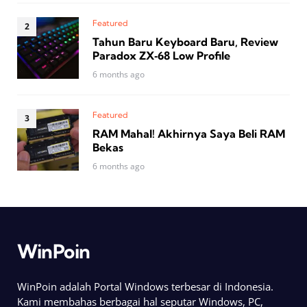
Featured
Tahun Baru Keyboard Baru, Review
Paradox ZX‑68 Low Profile
6 months ago
Featured
RAM Mahal! Akhirnya Saya Beli RAM
Bekas
6 months ago
WinPoin
WinPoin adalah Portal Windows terbesar di Indonesia.
Kami membahas berbagai hal seputar Windows, PC,