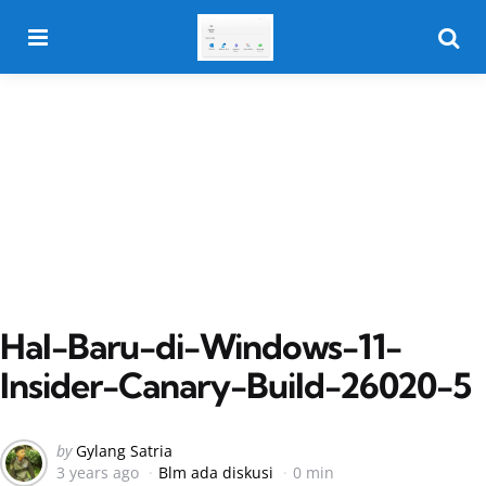
Menu
Searc
Hal-Baru-di-Windows-11-
Insider-Canary-Build-26020-5
Posted
by
Gylang Satria
3 years ago
Blm ada diskusi
0 min
by