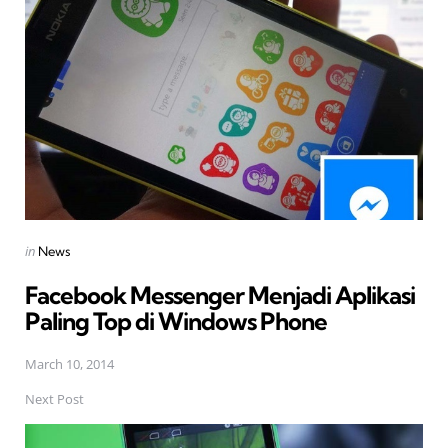
navigation
Posted
in
News
in
Facebook Messenger Menjadi Aplikasi
Paling Top di Windows Phone
March 10, 2014
Next Post