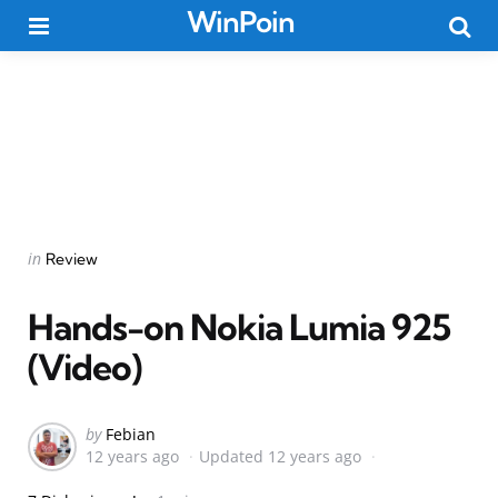
WinPoin
Menu
Searc
Categories
Posted
in
Review
in
Hands-on Nokia Lumia 925
(Video)
Posted
by
Febian
12 years ago
Updated
12 years ago
by