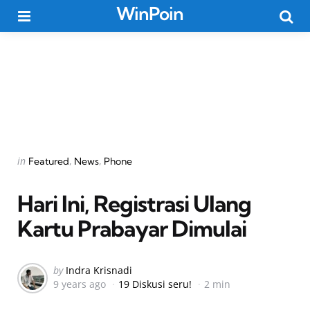
WinPoin
Menu
Searc
Categories
Posted
in
Featured
News
Phone
in
Hari Ini, Registrasi Ulang
Kartu Prabayar Dimulai
Posted
by
Indra Krisnadi
9 years ago
19 Diskusi seru!
2 min
by