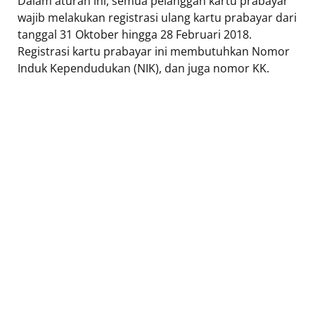
Dalam aturan ini, semua pelanggan kartu prabayar
wajib melakukan registrasi ulang kartu prabayar dari
tanggal 31 Oktober hingga 28 Februari 2018.
Registrasi kartu prabayar ini membutuhkan Nomor
Induk Kependudukan (NIK), dan juga nomor KK.