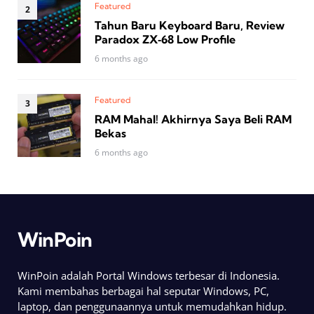
Featured
Tahun Baru Keyboard Baru, Review
Paradox ZX‑68 Low Profile
6 months ago
Featured
RAM Mahal! Akhirnya Saya Beli RAM
Bekas
6 months ago
WinPoin
WinPoin adalah Portal Windows terbesar di Indonesia.
Kami membahas berbagai hal seputar Windows, PC,
laptop, dan penggunaannya untuk memudahkan hidup.