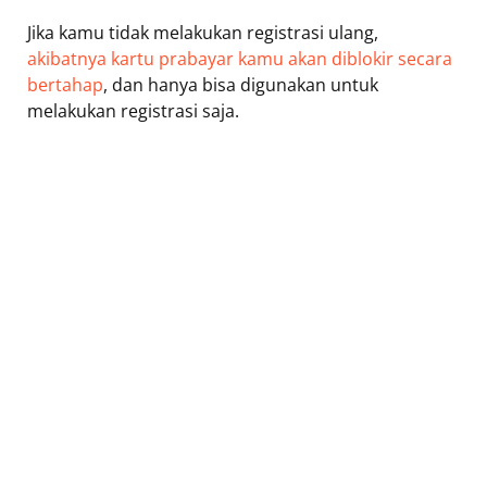
Jika kamu tidak melakukan registrasi ulang,
akibatnya kartu prabayar kamu akan diblokir secara
bertahap
, dan hanya bisa digunakan untuk
melakukan registrasi saja.