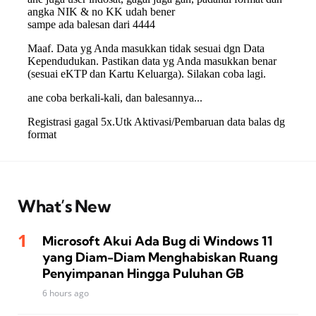
What’s New
Microsoft Akui Ada Bug di Windows 11
yang Diam-Diam Menghabiskan Ruang
Penyimpanan Hingga Puluhan GB
6 hours ago