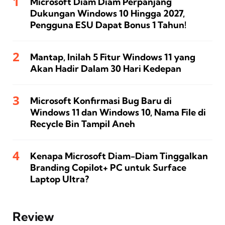
Microsoft Diam Diam Perpanjang
Dukungan Windows 10 Hingga 2027,
Pengguna ESU Dapat Bonus 1 Tahun!
Mantap, Inilah 5 Fitur Windows 11 yang
Akan Hadir Dalam 30 Hari Kedepan
Microsoft Konfirmasi Bug Baru di
Windows 11 dan Windows 10, Nama File di
Recycle Bin Tampil Aneh
Kenapa Microsoft Diam-Diam Tinggalkan
Branding Copilot+ PC untuk Surface
Laptop Ultra?
Review