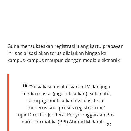
Guna mensukseskan registrasi ulang kartu prabayar
ini, sosialisasi akan terus dilakukan hingga ke
kampus-kampus maupun dengan media elektronik.
“Sosialiasi melalui siaran TV dan juga
media massa (juga dilakukan). Selain itu,
kami juga melakukan evaluasi terus
menerus soal proses registrasi ini,”
ujar Direktur Jenderal Penyelenggaraan Pos
dan Informatika (PPI) Ahmad M Ramli.