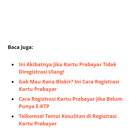
Baca Juga:
Ini Akibatnya Jika Kartu Prabayar Tidak
Diregistrasi Ulang!
Gak Mau Kena Blokir? Ini Cara Registrasi
Kartu Prabayar
Cara Registrasi Kartu Prabayar Jika Belum
Punya E-KTP
Telkomsel Temui Kesulitan di Registrasi
Kartu Prabayar