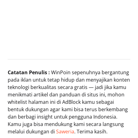
Catatan Penulis :
WinPoin sepenuhnya bergantung
pada iklan untuk tetap hidup dan menyajikan konten
teknologi berkualitas secara gratis — jadi jika kamu
menikmati artikel dan panduan di situs ini, mohon
whitelist halaman ini di AdBlock kamu sebagai
bentuk dukungan agar kami bisa terus berkembang
dan berbagi insight untuk pengguna Indonesia.
Kamu juga bisa mendukung kami secara langsung
melalui dukungan di
Saweria
. Terima kasih.